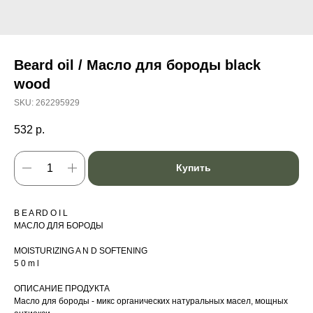
Beard oil / Масло для бороды black
wood
SKU:
262295929
532
р.
Купить
B E A RD O I L
МАСЛО ДЛЯ БОРОДЫ
MOISTURIZING A N D SOFTENING
5 0 m l
ОПИСАНИЕ ПРОДУКТА
Масло для бороды - микс органических натуральных масел, мощных