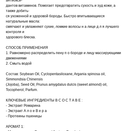
антиокси-
дантов витаминов. Помогает предотвратить сухость и зуд кожи, а
также добить-
ся ухоженной и здоровой бороды. Быстро впитывающиеся
натуральные масла:
смягчают и увлажняют сухие, ломкие волосы н а лице д л я лучшего
контроля и
здорового блеска.
СПОСОБ ПРИМЕНЕНИЯ
1. Равномерно распределить пену п о бороде и лицу массирующими
движениями
2. Смыть водой
Состав: Soybean Oil, Cyclopentasiloxane, Argania spinosa oil,
Simmondsia Chinensis
(Jojoba), Seed Oil, Prunus amygdalus dulcis (sweet almond) oil,
Tocopherol, Parfum.
КЛЮЧЕВЫЕ ИНГРЕДИЕНТЫ В С О С Т А В Е :
- Экстракт Ромарина
- Экстракт А л о е В е р а
- Протеины пшеницы
АРОМАТ 1: