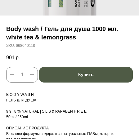
Body wash / Гель для душа 1000 мл.
white tea & lemongrass
SKU:
668040118
901
р.
Купить
B O D Y W A S H
ГЕЛЬ ДЛЯ ДУША
9 9 . 8 % NATURAL | S L S & PARABEN F R E E
50ml / 250ml
ОПИСАНИЕ ПРОДУКТА
В основе формулы содержатся натуральные ПАВы, которые