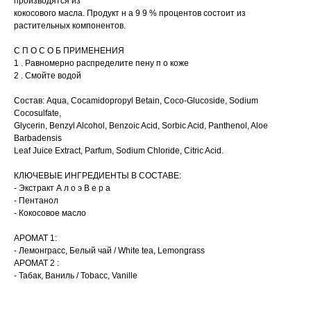
производятся из
кокосового масла. Продукт н а 9 9 % процентов состоит из
растительных компонентов.
С П О С О Б ПРИМЕНЕНИЯ
1 . Равномерно распределите пену п о коже
2 . Смойте водой
Состав: Aqua, Cocamidopropyl Betain, Coco-Glucoside, Sodium
Cocosulfate,
Glycerin, Benzyl Alcohol, Benzoic Acid, Sorbic Acid, Panthenol, Aloe
Barbadensis
Leaf Juice Extract, Parfum, Sodium Chloride, Citric Acid.
КЛЮЧЕВЫЕ ИНГРЕДИЕНТЫ В СОСТАВЕ:
- Экстракт А л о э В е р а
- Пентанол
- Кокосовое масло
АРОМАТ 1:
- Лемонграсс, Белый чай / White tea, Lemongrass
АРОМАТ 2 :
- Табак, Ваниль / Tobacc, Vanille