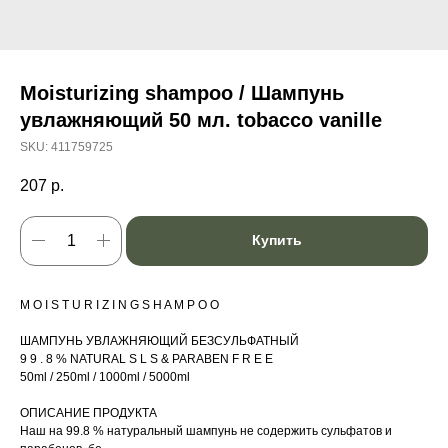
Moisturizing shampoo / Шампунь
увлажняющий 50 мл. tobacco vanille
SKU:
411759725
207
р.
Купить
M O I S T U R I Z I N G S H A M P O O
ШАМПУНЬ УВЛАЖНЯЮЩИЙ БЕЗСУЛЬФАТНЫЙ
9 9 . 8 % NATURAL S L S & PARABEN F R E E
50ml / 250ml / 1000ml / 5000ml
ОПИСАНИЕ ПРОДУКТА
Наш на 99.8 % натуральный шампунь не содержить сульфатов и