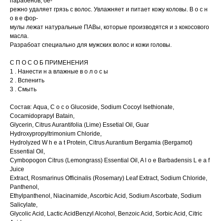
парабенов, бе-
режно удаляет грязь с волос. Увлажняет и питает кожу коловы. В о с н
о в е фор-
мулы лежат натуральные ПАВы, которые производятся и з кокосового
масла.
Разрабоат специально для мужских волос и кожи головы.
С П О С О Б ПРИМЕНЕНИЯ
1 . Нанести н а влажные в о л о с ы
2 . Вспенить
3 . Смыть
Состав: Aqua, C o c o Glucoside, Sodium Cocoyl Isethionate,
Cocamidoprapyl Batain,
Glycerin, Citrus Aurantifolia (Lime) Essetial Oil, Guar
Hydroxypropyltrimonium Chloride,
Hydrolyzed W h e a t Protein, Citrus Aurantium Bergamia (Bergamot)
Essential Oil,
Cymbopogon Citrus (Lemongrass) Essential Oil, A l o e Barbadensis L e a f
Juice
Extract, Rosmarinus Officinalis (Rosemary) Leaf Extract, Sodium Chloride,
Panthenol,
Ethylpanthenol, Niacinamide, Ascorbic Acid, Sodium Ascorbate, Sodium
Salicylate,
Glycolic Acid, Lactic AcidBenzyl Alcohol, Benzoic Acid, Sorbic Acid, Citric