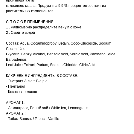
производятся из
кокосового масла. Продукт н а 9 9 % процентов состоит из
растительных компонентов.
С П О С О Б ПРИМЕНЕНИЯ
1 . Равномерно распределите пену п о коже
2 . Смойте водой
Состав: Aqua, Cocamidopropyl Betain, Coco-Glucoside, Sodium
Cocosulfate,
Glycerin, Benzyl Alcohol, Benzoic Acid, Sorbic Acid, Panthenol, Aloe
Barbadensis
Leaf Juice Extract, Parfum, Sodium Chloride, Citric Acid.
КЛЮЧЕВЫЕ ИНГРЕДИЕНТЫ В СОСТАВЕ:
- Экстракт А л о э В е р а
- Пентанол
- Кокосовое масло
АРОМАТ 1:
- Лемонграсс, Белый чай / White tea, Lemongrass
АРОМАТ 2 :
- Табак, Ваниль / Tobacc, Vanille