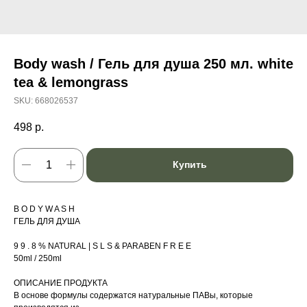
Body wash / Гель для душа 250 мл. white
tea & lemongrass
SKU:
668026537
498
р.
Купить
B O D Y W A S H
ГЕЛЬ ДЛЯ ДУША
9 9 . 8 % NATURAL | S L S & PARABEN F R E E
50ml / 250ml
ОПИСАНИЕ ПРОДУКТА
В основе формулы содержатся натуральные ПАВы, которые