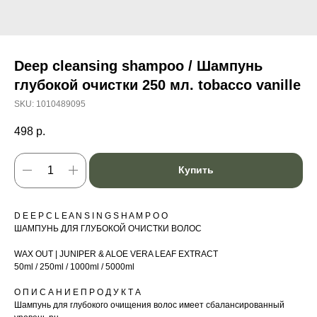
Deep cleansing shampoo / Шампунь
глубокой очистки 250 мл. tobacco vanille
SKU:
1010489095
498
р.
Купить
D E E P C L E A N S I N G S H A M P O O
ШАМПУНЬ ДЛЯ ГЛУБОКОЙ ОЧИСТКИ ВОЛОС
WAX OUT | JUNIPER & ALOE VERA LEAF EXTRACT
50ml / 250ml / 1000ml / 5000ml
О П И С А Н И Е П Р О Д У К Т А
Шампунь для глубокого очищения волос имеет сбалансированный