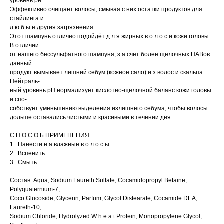
уровень рн.
Эффективно очищает волосы, смывая с них остатки продуктов для
стайлинга и
л ю б ы е другия загрязнения.
Этот шампунь отлично подойдёт д л я жирных в о л о с и кожи головы.
В отличии
от нашего бессульфатного шампуня, з а счет более щелочных ПАВов
данный
продукт вымывает лишний себум (кожное сало) и з волос и скальпа.
Нейтраль-
ный уровень рН нормализует кислотно-щелочной баланс кожи головы
и спо-
собствует уменьшению выделения излишнего себума, чтобы волосы
дольше оставались чистыми и красивыми в течении дня.
С П О С О Б ПРИМЕНЕНИЯ
1 . Нанести н а влажные в о л о с ы
2 . Вспенить
3 . Смыть
Состав: Aqua, Sodium Laureth Sulfate, Cocamidopropyl Betaine,
Polyquaternium-7,
Coco Glucoside, Glycerin, Parfum, Glycol Distearate, Cocamide DEA,
Laureth-10,
Sodium Chloride, Hydrolyzed W h e a t Protein, Monopropylene Glycol,